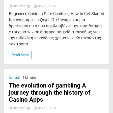
businessegy
May 28, 2026
Beginner's Guide to Safe Gambling How to Get Started
Κατανόηση του τζόγου Ο τζόγος είναι μια
δραστηριότητα που περιλαμβάνει την τοποθέτηση
στοιχημάτων σε διάφορα παιχνίδια, συνήθως για
την πιθανότητα κέρδους χρημάτων. Κατανοώντας
τον τρόπο...
Read More
General
-5 Minutes
The evolution of gambling A
journey through the history of
Casino Apps
businessegy
May 28, 2026