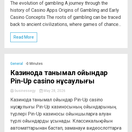
The evolution of gambling A journey through the
history of Casino Apps Origins of Gambling and Early
Casino Concepts The roots of gambling can be traced
back to ancient civilizations, where games of chance...
Read More
General
-0 Minutes
Казинода танымал ойындар
Pin-Up casino нұсқаулығы
businessegy
May 28, 2026
Казинода танымал ойындар Pin-Up casino
нұсқаулығы Pin-Up казиносының ойындарының
түрлері Pin-Up казиносы ойыншыларға алуан
түрлі ойындарды ұсынады. Классикалық ойын
автоматтарынан бастап, заманауи видеослоттарға