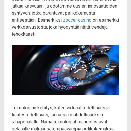
jatkaa kasvuaan, ja odotamme uusien innovaatioiden
syntyvän, jotka parantavat pelikokemusta
entisestään. Esimerkiksi
zoccer casino
on esimerkki
verkkosivustosta, joka hyödyntää näitä trendejä
tehokkaasti.
Teknologian kehitys, kuten virtuaalitodellisuus ja
lisätty todellisuus, tuo uusia mahdollisuuksia
rahapelialalle. Nämä teknologiat mahdollistavat
pelaajille mukaansatempaavampia pelikokemuksia,