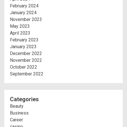
February 2024
January 2024
November 2023
May 2023
April 2023
February 2023
January 2023
December 2022
November 2022
October 2022
September 2022
Categories
Beauty
Business
Career
casino