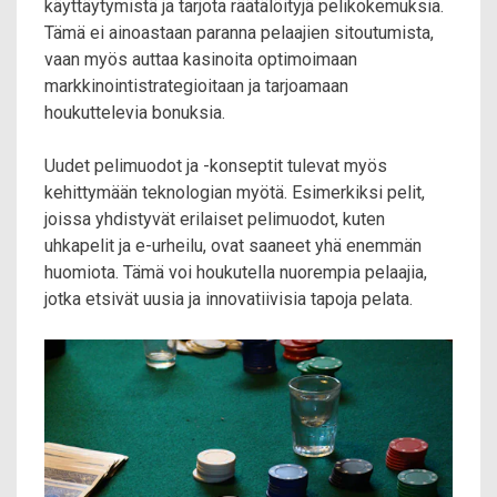
käyttäytymistä ja tarjota räätälöityjä pelikokemuksia.
Tämä ei ainoastaan paranna pelaajien sitoutumista,
vaan myös auttaa kasinoita optimoimaan
markkinointistrategioitaan ja tarjoamaan
houkuttelevia bonuksia.
Uudet pelimuodot ja -konseptit tulevat myös
kehittymään teknologian myötä. Esimerkiksi pelit,
joissa yhdistyvät erilaiset pelimuodot, kuten
uhkapelit ja e-urheilu, ovat saaneet yhä enemmän
huomiota. Tämä voi houkutella nuorempia pelaajia,
jotka etsivät uusia ja innovatiivisia tapoja pelata.