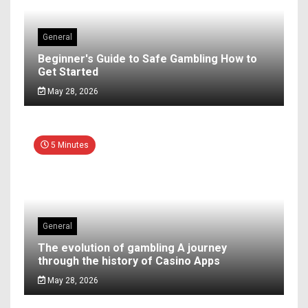
General
Beginner's Guide to Safe Gambling How to
Get Started
May 28, 2026
5 Minutes
General
The evolution of gambling A journey
through the history of Casino Apps
May 28, 2026