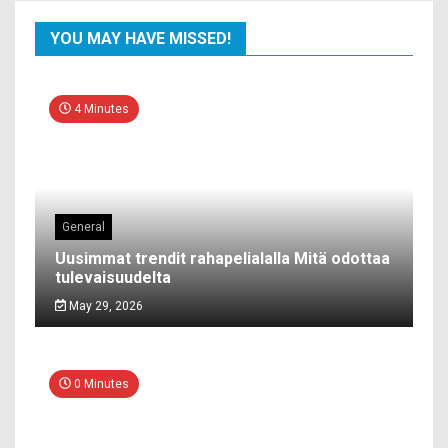
YOU MAY HAVE MISSED!
4 Minutes
General
Uusimmat trendit rahapelialalla Mitä odottaa
tulevaisuudelta
May 29, 2026
0 Minutes