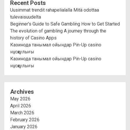
Recent Posts
Uusimmat trendit rahapelialalla Mitä odottaa
tulevaisuudelta
Beginner's Guide to Safe Gambling How to Get Started
The evolution of gambling A journey through the
history of Casino Apps
Казинода танымал ойындар Pin-Up casino
нұсқаулығы
Казинода танымал ойындар Pin-Up casino
нұсқаулығы
Archives
May 2026
April 2026
March 2026
February 2026
January 2026