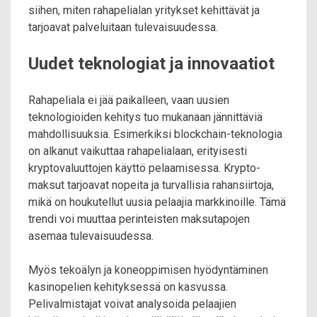
siihen, miten rahapelialan yritykset kehittävät ja
tarjoavat palveluitaan tulevaisuudessa.
Uudet teknologiat ja innovaatiot
Rahapeliala ei jää paikalleen, vaan uusien
teknologioiden kehitys tuo mukanaan jännittäviä
mahdollisuuksia. Esimerkiksi blockchain-teknologia
on alkanut vaikuttaa rahapelialaan, erityisesti
kryptovaluuttojen käyttö pelaamisessa. Krypto-
maksut tarjoavat nopeita ja turvallisia rahansiirtoja,
mikä on houkutellut uusia pelaajia markkinoille. Tämä
trendi voi muuttaa perinteisten maksutapojen
asemaa tulevaisuudessa.
Myös tekoälyn ja koneoppimisen hyödyntäminen
kasinopelien kehityksessä on kasvussa.
Pelivalmistajat voivat analysoida pelaajien