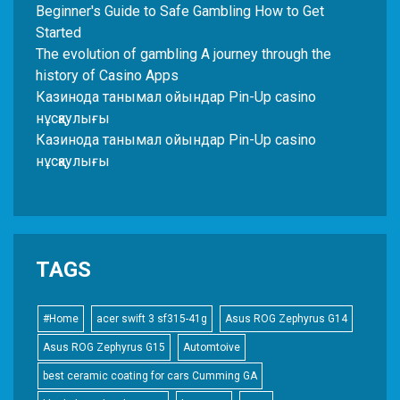
Beginner's Guide to Safe Gambling How to Get
Started
The evolution of gambling A journey through the
history of Casino Apps
Казинода танымал ойындар Pin-Up casino
нұсқаулығы
Казинода танымал ойындар Pin-Up casino
нұсқаулығы
TAGS
#Home
acer swift 3 sf315-41g
Asus ROG Zephyrus G14
Asus ROG Zephyrus G15
Automtoive
best ceramic coating for cars Cumming GA