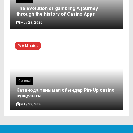
The evolution of gambling A journey
through the history of Casino Apps
May 28, 2026
0 Minutes
General
Казинода танымал ойындар Pin-Up casino
нұсқаулығы
May 28, 2026