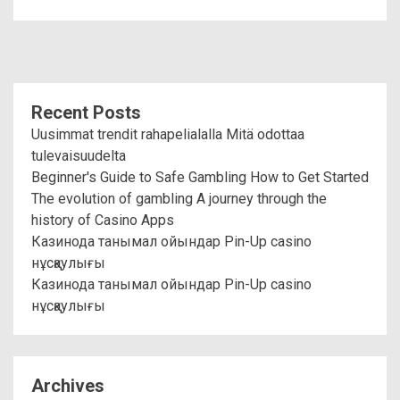
Recent Posts
Uusimmat trendit rahapelialalla Mitä odottaa
tulevaisuudelta
Beginner's Guide to Safe Gambling How to Get Started
The evolution of gambling A journey through the
history of Casino Apps
Казинода танымал ойындар Pin-Up casino
нұсқаулығы
Казинода танымал ойындар Pin-Up casino
нұсқаулығы
Archives