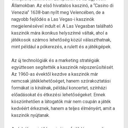
Államokban. Az első hivatalos kaszinó, a “Casino di
Venezia” 1638-ban nyílt meg Velencében, de a
nagyobb fejlődés a Las Vegas-i kaszinók
megjelenésével indult el. A Las Vegasban található
kaszinók mára ikonikus helyszínné váltak, ahol a
játékosok számos lehetőség közül választhatnak,
mint például a pókerezés, a rulett és a játékgépek.
Az új technológiák és a marketing stratégiák
együttesen segítették a kaszinók népszerűsítését.
Az 1960-as évektől kezdve a kaszinók már
nemcsak játéklehetőséget, hanem szórakoztatási
formákat is kínálnak, például koncertet, színházi
előadásokat és étkezési lehetőségeket. Ennek
köszönhetően a látogatók már nem csupán a játék
kedvéért érkeznek, hanem a teljes élményért, amit a
kaszinók nyújtanak.