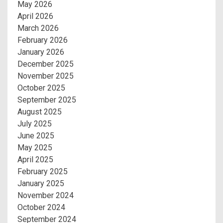
May 2026
April 2026
March 2026
February 2026
January 2026
December 2025
November 2025
October 2025
September 2025
August 2025
July 2025
June 2025
May 2025
April 2025
February 2025
January 2025
November 2024
October 2024
September 2024