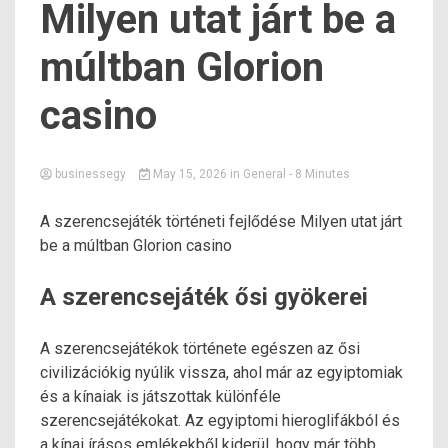
Milyen utat járt be a
múltban Glorion
casino
businessegy
May 15, 2026
in
General
- 8 Minutes
A szerencsejáték történeti fejlődése Milyen utat járt
be a múltban Glorion casino
A szerencsejáték ősi gyökerei
A szerencsejátékok története egészen az ősi
civilizációkig nyúlik vissza, ahol már az egyiptomiak
és a kínaiak is játszottak különféle
szerencsejátékokat. Az egyiptomi hieroglifákból és
a kínai írásos emlékekből kiderül, hogy már több