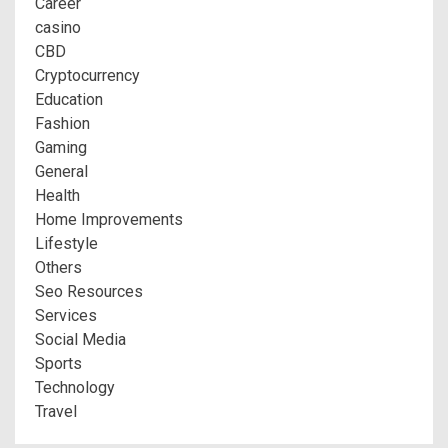
Career
casino
CBD
Cryptocurrency
Education
Fashion
Gaming
General
Health
Home Improvements
Lifestyle
Others
Seo Resources
Services
Social Media
Sports
Technology
Travel