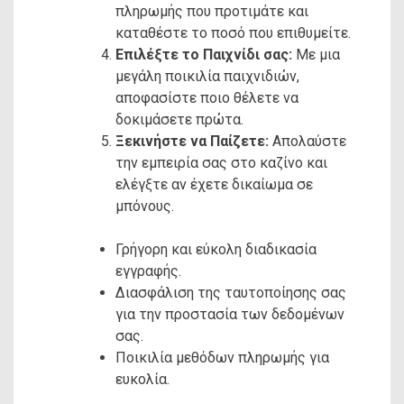
πληρωμής που προτιμάτε και
καταθέστε το ποσό που επιθυμείτε.
Επιλέξτε το Παιχνίδι σας:
Με μια
μεγάλη ποικιλία παιχνιδιών,
αποφασίστε ποιο θέλετε να
δοκιμάσετε πρώτα.
Ξεκινήστε να Παίζετε:
Απολαύστε
την εμπειρία σας στο καζίνο και
ελέγξτε αν έχετε δικαίωμα σε
μπόνους.
Γρήγορη και εύκολη διαδικασία
εγγραφής.
Διασφάλιση της ταυτοποίησης σας
για την προστασία των δεδομένων
σας.
Ποικιλία μεθόδων πληρωμής για
ευκολία.