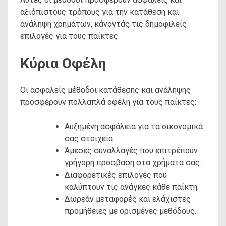
αξιόπιστους τρόπους για την κατάθεση και
ανάληψη χρημάτων, κάνοντάς τις δημοφιλείς
επιλογές για τους παίκτες.
Κύρια Οφέλη
Οι ασφαλείς μέθοδοι κατάθεσης και ανάληψης
προσφέρουν πολλαπλά οφέλη για τους παίκτες:
Αυξημένη ασφάλεια για τα οικονομικά
σας στοιχεία.
Άμεσες συναλλαγές που επιτρέπουν
γρήγορη πρόσβαση στα χρήματα σας.
Διαφορετικές επιλογές που
καλύπτουν τις ανάγκες κάθε παίκτη.
Δωρεάν μεταφορές και ελάχιστες
προμήθειες με ορισμένες μεθόδους.