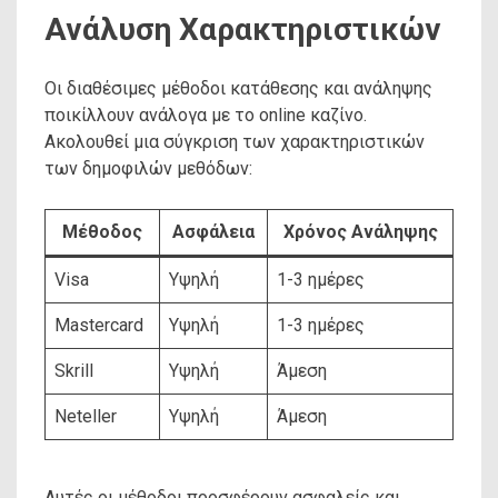
Ανάλυση Χαρακτηριστικών
Οι διαθέσιμες μέθοδοι κατάθεσης και ανάληψης
ποικίλλουν ανάλογα με το online καζίνο.
Ακολουθεί μια σύγκριση των χαρακτηριστικών
των δημοφιλών μεθόδων:
Μέθοδος
Ασφάλεια
Χρόνος Ανάληψης
Visa
Υψηλή
1-3 ημέρες
Mastercard
Υψηλή
1-3 ημέρες
Skrill
Υψηλή
Άμεση
Neteller
Υψηλή
Άμεση
Αυτές οι μέθοδοι προσφέρουν ασφαλείς και