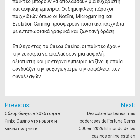
παίκτες μπορούν να απολαύσουν μια ευχάριστη
και ασφαλή εμπειρία. Οι δημοφιλείς πάροχοι
παιχνιδιών όπως οι NetEnt, Microgaming και
Evolution Gaming προσφέρουν ποιοτικά παιχνίδια
με εντυπωσιακά γραφικά και ζωντανή δράση.
Επιλέγοντας το Casea Casino, οι παίκτες έχουν
την ευκαιρία να απολαύσουν μια ασφαλή,
αξιόπιστη και μοντέρνα εμπειρία καζίνο, η οποία
συνδυάζει την ψυχαγωγία με την ασφάλεια των
συναλλαγών.
Post
Previous:
Next:
navigation
Обзор бонусов 2026 года в
Descubre los bonos más
Pinko Casino что нового и
poderosos de Fortune Gems
как их получить
500 en 2026 El mundo de los
casinos online está en