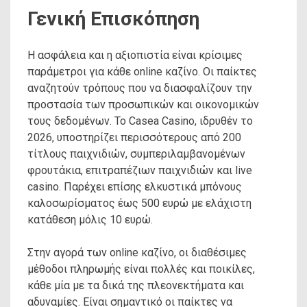
Γενική Επισκόπηση
Η ασφάλεια και η αξιοπιστία είναι κρίσιμες
παράμετροι για κάθε online καζίνο. Οι παίκτες
αναζητούν τρόπους που να διασφαλίζουν την
προστασία των προσωπικών και οικονομικών
τους δεδομένων. Το Casea Casino, ιδρυθέν το
2026, υποστηρίζει περισσότερους από 200
τίτλους παιχνιδιών, συμπεριλαμβανομένων
φρουτάκια, επιτραπέζιων παιχνιδιών και live
casino. Παρέχει επίσης ελκυστικά μπόνους
καλοσωρίσματος έως 500 ευρώ με ελάχιστη
κατάθεση μόλις 10 ευρώ.
Στην αγορά των online καζίνο, οι διαθέσιμες
μέθοδοι πληρωμής είναι πολλές και ποικίλες,
κάθε μία με τα δικά της πλεονεκτήματα και
αδυναμίες. Είναι σημαντικό οι παίκτες να