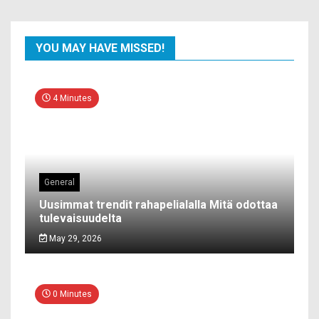
YOU MAY HAVE MISSED!
4 Minutes
General
Uusimmat trendit rahapelialalla Mitä odottaa
tulevaisuudelta
May 29, 2026
0 Minutes