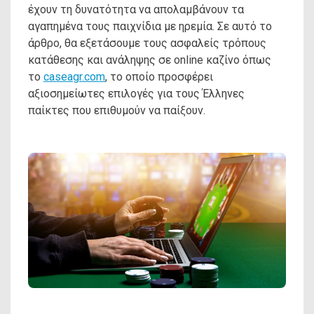
έχουν τη δυνατότητα να απολαμβάνουν τα
αγαπημένα τους παιχνίδια με ηρεμία. Σε αυτό το
άρθρο, θα εξετάσουμε τους ασφαλείς τρόπους
κατάθεσης και ανάληψης σε online καζίνο όπως
το
caseagr.com
, το οποίο προσφέρει
αξιοσημείωτες επιλογές για τους Έλληνες
παίκτες που επιθυμούν να παίξουν.