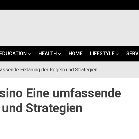
EDUCATION
HEALTH
HOME
LIFESTYLE
SERV
fassende Erklärung der Regeln und Strategien
asino Eine umfassende
 und Strategien