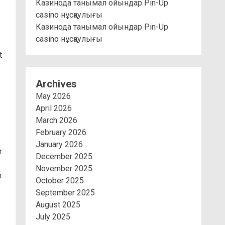
Казинода танымал ойындар Pin-Up
casino нұсқаулығы
Казинода танымал ойындар Pin-Up
casino нұсқаулығы
t
Archives
May 2026
April 2026
March 2026
February 2026
January 2026
r
December 2025
November 2025
m
October 2025
September 2025
August 2025
July 2025