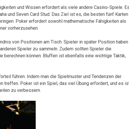
igkeiten und Wissen erfordert als viele andere Casino-Spiele. E
aha und Seven Card Stud. Das Ziel ist es, die besten fünf Karten
bringen. Poker erfordert sowohl mathematische Fähigkeiten als
ner vorherzusehen.
ändnis von Positionen am Tisch. Spieler in später Position haben
r anderen Spieler zu sammeln. Zudem sollten Spieler die
 berechnen können. Bluffen ist ebenfalls eine wichtige Taktik,
orteil führen. Indem man die Spielmuster und Tendenzen der
reffen. Poker ist ein Spiel, das viel Übung erfordert, und es is
eiten zu verbessern.