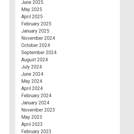
June 2025
May 2025
April 2025
February 2025
January 2025
November 2024
October 2024
September 2024
August 2024
July 2024
June 2024
May 2024
April 2024
February 2024
January 2024
November 2023
May 2023
April 2023
February 2023