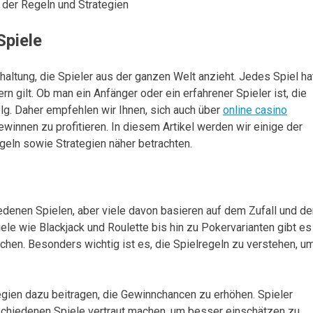
 der Regeln und Strategien
Spiele
altung, die Spieler aus der ganzen Welt anzieht. Jedes Spiel ha
n gilt. Ob man ein Anfänger oder ein erfahrener Spieler ist, die
lg. Daher empfehlen wir Ihnen, sich auch über
online casino
winnen zu profitieren. In diesem Artikel werden wir einige der
geln sowie Strategien näher betrachten.
edenen Spielen, aber viele davon basieren auf dem Zufall und de
le wie Blackjack und Roulette bis hin zu Pokervarianten gibt es
uchen. Besonders wichtig ist es, die Spielregeln zu verstehen, u
ien dazu beitragen, die Gewinnchancen zu erhöhen. Spieler
schiedenen Spiele vertraut machen, um besser einschätzen zu