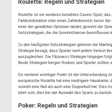
Roulette: Regeln und Strategien
Roulette ist ein weiteres beliebtes Casino-Spiel, das a
Farbkombination oder einen Zahlenbereich, bevor die
einer der gewählten Optionen landet, gewinnt der Spie
Setzstrategien, die die Gewinnchancen beeinflussen 
Zu den häufigsten Setzstrategien gehören die Martinga
Strategie besagt, dass Spieler nach jedem Verlust ih
auszugleichen. Die Fibonacci-Strategie hingegen fol
Beide Strategien bergen Risiken, und Spieler sollten 
Ein weiterer wichtiger Punkt ist die Unterscheidung
europäische Roulette hat eine niedrigere Hauskante, d
sowohl eine Null als auch eine Doppelnull hat. Dies ma
lohnt sich, dies bei der Auswahl des Spiels zu berück
Poker: Regeln und Strategien