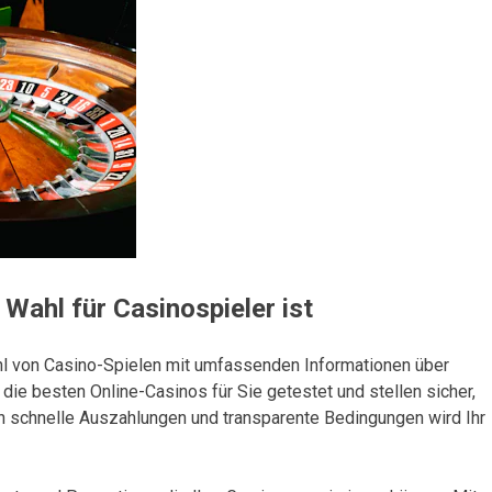
Wahl für Casinospieler ist
ahl von Casino-Spielen mit umfassenden Informationen über
die besten Online-Casinos für Sie getestet und stellen sicher,
ch schnelle Auszahlungen und transparente Bedingungen wird Ihr