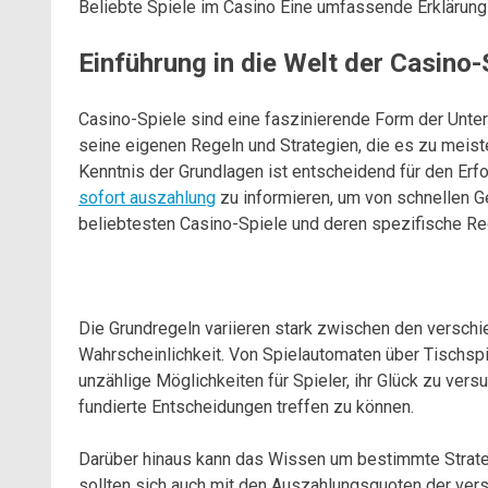
Beliebte Spiele im Casino Eine umfassende Erklärung
Einführung in die Welt der Casino-
Casino-Spiele sind eine faszinierende Form der Unterh
seine eigenen Regeln und Strategien, die es zu meister
Kenntnis der Grundlagen ist entscheidend für den Erfo
sofort auszahlung
zu informieren, um von schnellen Ge
beliebtesten Casino-Spiele und deren spezifische Re
Die Grundregeln variieren stark zwischen den verschi
Wahrscheinlichkeit. Von Spielautomaten über Tischspie
unzählige Möglichkeiten für Spieler, ihr Glück zu vers
fundierte Entscheidungen treffen zu können.
Darüber hinaus kann das Wissen um bestimmte Strateg
sollten sich auch mit den Auszahlungsquoten der ver