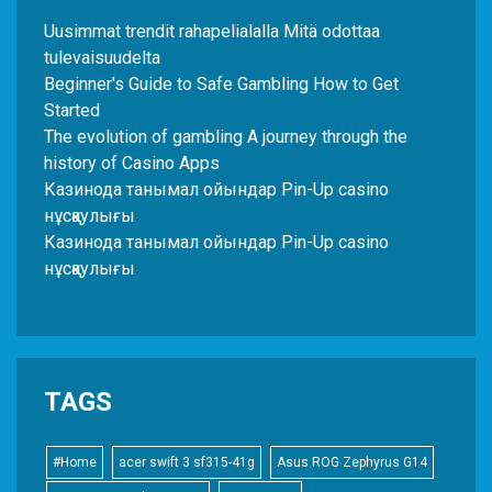
Uusimmat trendit rahapelialalla Mitä odottaa
tulevaisuudelta
Beginner's Guide to Safe Gambling How to Get
Started
The evolution of gambling A journey through the
history of Casino Apps
Казинода танымал ойындар Pin-Up casino
нұсқаулығы
Казинода танымал ойындар Pin-Up casino
нұсқаулығы
TAGS
#Home
acer swift 3 sf315-41g
Asus ROG Zephyrus G14