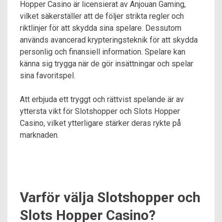
Hopper Casino är licensierat av Anjouan Gaming,
vilket säkerställer att de följer strikta regler och
riktlinjer för att skydda sina spelare. Dessutom
används avancerad krypteringsteknik för att skydda
personlig och finansiell information. Spelare kan
känna sig trygga när de gör insättningar och spelar
sina favoritspel.
Att erbjuda ett tryggt och rättvist spelande är av
yttersta vikt för Slotshopper och Slots Hopper
Casino, vilket ytterligare stärker deras rykte på
marknaden.
Varför välja Slotshopper och
Slots Hopper Casino?