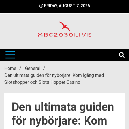
Skip
FRIDAY, AUGUST 7, 2026
to
content
mbc2030 live is a news website
mbc2030live
Home
General
Den ultimata guiden för nybörjare: Kom igång med
Slotshopper och Slots Hopper Casino
Den ultimata guiden
för nybörjare: Kom