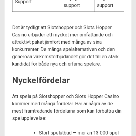
Support
support
support
su
Det är tydligt att Slotshopper och Slots Hopper
Casino erbjuder ett mycket mer omfattande och
attraktivt paket jämfört med många av sina
konkurrenter. De många spelalternativen och den
generösa välkomsterbjudandet gör det till en stark
kandidat för både nya och erfarna spelare.
Nyckelfördelar
Att spela på Slotshopper och Slots Hopper Casino
kommer med många fördelar. Här är några av de
mest framträdande fördelarna som kan förbättra din
spelupplevelse:
Stort spelutbud — mer än 13 000 spel