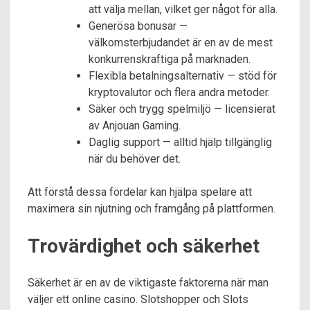
att välja mellan, vilket ger något för alla.
Generösa bonusar —
välkomsterbjudandet är en av de mest
konkurrenskraftiga på marknaden.
Flexibla betalningsalternativ — stöd för
kryptovalutor och flera andra metoder.
Säker och trygg spelmiljö — licensierat
av Anjouan Gaming.
Daglig support — alltid hjälp tillgänglig
när du behöver det.
Att förstå dessa fördelar kan hjälpa spelare att
maximera sin njutning och framgång på plattformen.
Trovärdighet och säkerhet
Säkerhet är en av de viktigaste faktorerna när man
väljer ett online casino. Slotshopper och Slots