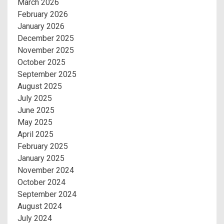
March 2026
February 2026
January 2026
December 2025
November 2025
October 2025
September 2025
August 2025
July 2025
June 2025
May 2025
April 2025
February 2025
January 2025
November 2024
October 2024
September 2024
August 2024
July 2024