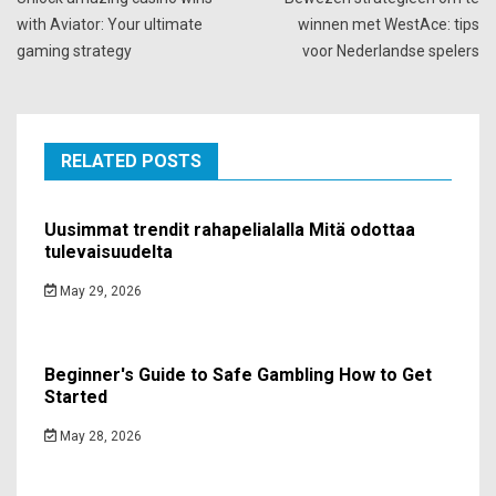
with Aviator: Your ultimate
winnen met WestAce: tips
gaming strategy
voor Nederlandse spelers
RELATED POSTS
Uusimmat trendit rahapelialalla Mitä odottaa
tulevaisuudelta
May 29, 2026
Beginner's Guide to Safe Gambling How to Get
Started
May 28, 2026