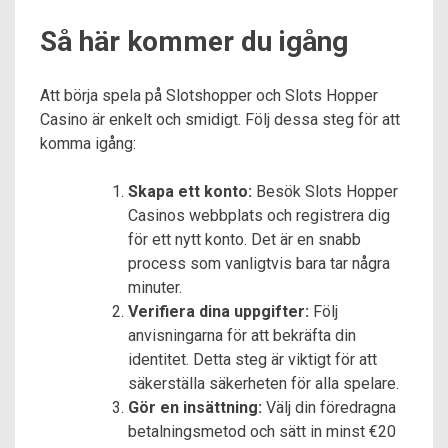
Så här kommer du igång
Att börja spela på Slotshopper och Slots Hopper
Casino är enkelt och smidigt. Följ dessa steg för att
komma igång:
Skapa ett konto:
Besök Slots Hopper
Casinos webbplats och registrera dig
för ett nytt konto. Det är en snabb
process som vanligtvis bara tar några
minuter.
Verifiera dina uppgifter:
Följ
anvisningarna för att bekräfta din
identitet. Detta steg är viktigt för att
säkerställa säkerheten för alla spelare.
Gör en insättning:
Välj din föredragna
betalningsmetod och sätt in minst €20