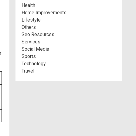
Health
Home Improvements
Lifestyle
Others
Seo Resources
Services
Social Media
e
Sports
Technology
Travel