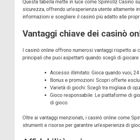
Questa tabella mette in luce come Spinrollz Casino supe
sicurezza, offrendo un’esperienza utente altamente intu
informazioni e scegliere il casinò più adatto alle prop
Vantaggi chiave dei casinò on
I casinò online offrono numerosi vantaggi rispetto ai c
principali che puoi aspettarti quando scegli di giocare 
Accesso illimitato: Gioca quando vuoi, 24 
Bonus e promozioni: Scopri offerte esclu
Varietà di giochi: Scegli tra migliaia di o
Gioco responsabile: Le piattaforme di gio
di gioco.
Oltre ai vantaggi menzionati, i casinò online come Sp
strumenti e risorse per garantire un’esperienza di gioc