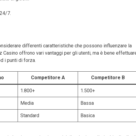
 24/7.
nsiderare differenti caratteristiche che possono influenzare la
 Casino offrono vari vantaggi per gli utenti, ma è bene effettuar
 i punti di forza.
no
Competitore A
Competitore B
1.800+
1.500+
Media
Bassa
Standard
Basica