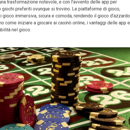
 una trasformazione notevole, e con l’avvento delle app per
 giochi preferiti ovunque si trovino. Le piattaforme di gioco,
di gioco immersiva, sicura e comoda, rendendo il gioco d’azzardo
o come iniziare a giocare ai casinò online, i vantaggi delle app e
bilità nel gioco.