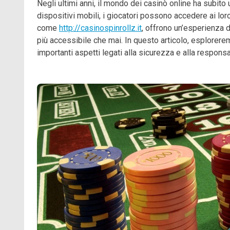
Negli ultimi anni, il mondo dei casinò online ha subito
dispositivi mobili, i giocatori possono accedere ai loro
come
http://casinospinrollz.it
, offrono un’esperienza 
più accessibile che mai. In questo articolo, esplorerem
importanti aspetti legati alla sicurezza e alla responsa