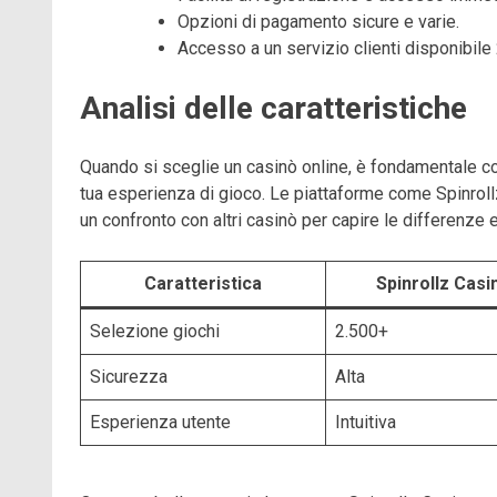
Opzioni di pagamento sicure e varie.
Accesso a un servizio clienti disponibile
Analisi delle caratteristiche
Quando si sceglie un casinò online, è fondamentale co
tua esperienza di gioco. Le piattaforme come Spinrollz
un confronto con altri casinò per capire le differenze ed
Caratteristica
Spinrollz Casi
Selezione giochi
2.500+
Sicurezza
Alta
Esperienza utente
Intuitiva