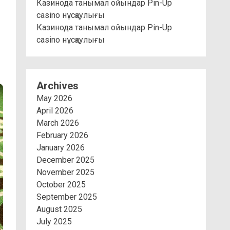
Казинода танымал ойындар Pin-Up
casino нұсқаулығы
Казинода танымал ойындар Pin-Up
casino нұсқаулығы
Archives
May 2026
April 2026
March 2026
February 2026
January 2026
December 2025
November 2025
October 2025
September 2025
August 2025
July 2025