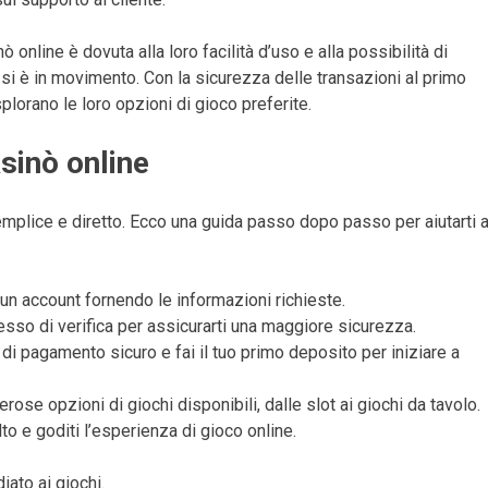
online è dovuta alla loro facilità d’uso e alla possibilità di
si è in movimento. Con la sicurezza delle transazioni al primo
plorano le loro opzioni di gioco preferite.
sinò online
emplice e diretto. Ecco una guida passo dopo passo per aiutarti 
 un account fornendo le informazioni richieste.
sso di verifica per assicurarti una maggiore sicurezza.
i pagamento sicuro e fai il tuo primo deposito per iniziare a
rose opzioni di giochi disponibili, dalle slot ai giochi da tavolo.
to e goditi l’esperienza di gioco online.
ato ai giochi.