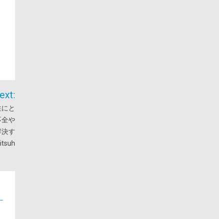
ext:
性にと
不全や
解決す
itsuh