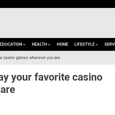
EDUCATION
HEALTH
HOME
LIFESTYLE
SERV
ite casino games wherever you are
ay your favorite casino
are