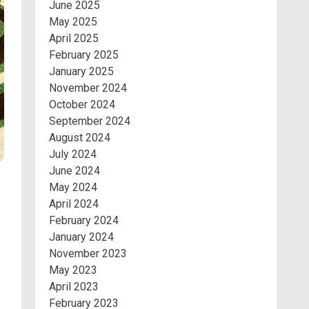
June 2025
May 2025
April 2025
February 2025
January 2025
November 2024
October 2024
September 2024
August 2024
July 2024
June 2024
May 2024
April 2024
February 2024
January 2024
November 2023
May 2023
April 2023
February 2023