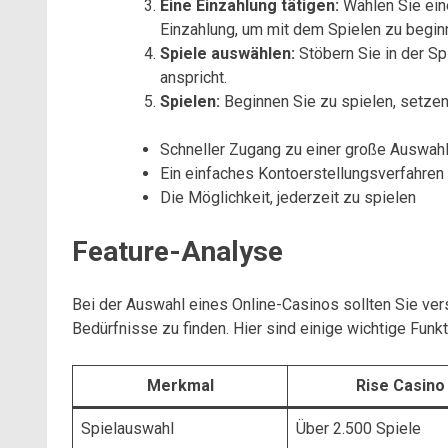
Eine Einzahlung tätigen:
Wählen Sie ein
Einzahlung, um mit dem Spielen zu begin
Spiele auswählen:
Stöbern Sie in der Sp
anspricht.
Spielen:
Beginnen Sie zu spielen, setzen
Schneller Zugang zu einer große Auswahl
Ein einfaches Kontoerstellungsverfahren
Die Möglichkeit, jederzeit zu spielen
Feature-Analyse
Bei der Auswahl eines Online-Casinos sollten Sie ver
Bedürfnisse zu finden. Hier sind einige wichtige Funkt
Merkmal
Rise Casino
Spielauswahl
Über 2.500 Spiele