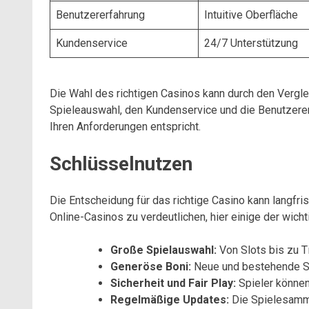
Benutzererfahrung
Intuitive Oberfläche
Kundenservice
24/7 Unterstützung
Die Wahl des richtigen Casinos kann durch den Vergle
Spieleauswahl, den Kundenservice und die Benutzererf
Ihren Anforderungen entspricht.
Schlüsselnutzen
Die Entscheidung für das richtige Casino kann langfrist
Online-Casinos zu verdeutlichen, hier einige der wichti
Große Spielauswahl:
Von Slots bis zu Ti
Generöse Boni:
Neue und bestehende Spi
Sicherheit und Fair Play:
Spieler können
Regelmäßige Updates:
Die Spielesammlu