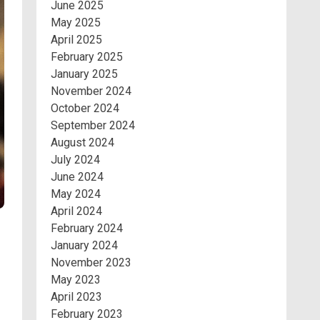
June 2025
May 2025
April 2025
February 2025
January 2025
November 2024
October 2024
September 2024
August 2024
July 2024
June 2024
May 2024
April 2024
February 2024
January 2024
November 2023
May 2023
April 2023
February 2023