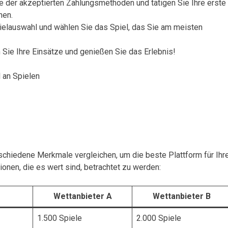
e der akzeptierten Zahlungsmethoden und tätigen Sie Ihre erste
nen.
ielauswahl und wählen Sie das Spiel, das Sie am meisten
 Sie Ihre Einsätze und genießen Sie das Erlebnis!
 an Spielen
schiedene Merkmale vergleichen, um die beste Plattform für Ihr
ionen, die es wert sind, betrachtet zu werden:
Wettanbieter A
Wettanbieter B
1.500 Spiele
2.000 Spiele