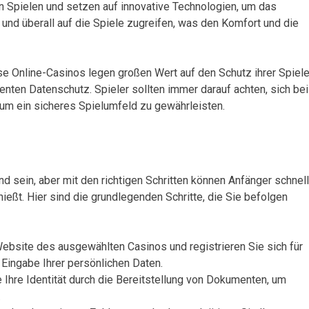
an Spielen und setzen auf innovative Technologien, um das
 und überall auf die Spiele zugreifen, was den Komfort und die
iöse Online-Casinos legen großen Wert auf den Schutz ihrer Spiele
ten Datenschutz. Spieler sollten immer darauf achten, sich bei
, um ein sicheres Spielumfeld zu gewährleisten.
nd sein, aber mit den richtigen Schritten können Anfänger schnell
ießt. Hier sind die grundlegenden Schritte, die Sie befolgen
bsite des ausgewählten Casinos und registrieren Sie sich für
e Eingabe Ihrer persönlichen Daten.
e Ihre Identität durch die Bereitstellung von Dokumenten, um
.