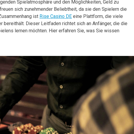
regenden Spielatmosphäre und den Möglichkeiten, Geld zu
freuen sich zunehmender Beliebtheit, da sie den Spielern die
em Zusammenhang ist
Rise Casino DE
eine Plattform, die viele
r bereithält. Dieser Leitfaden richtet sich an Anfänger, die die
elens lernen möchten. Hier erfahren Sie, was Sie wissen