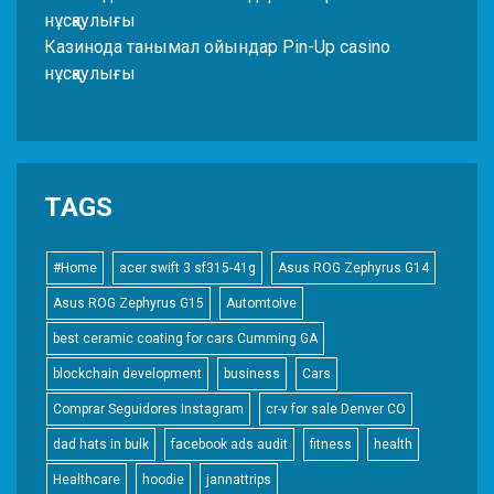
нұсқаулығы
Казинода танымал ойындар Pin-Up casino
нұсқаулығы
TAGS
#Home
acer swift 3 sf315-41g
Asus ROG Zephyrus G14
Asus ROG Zephyrus G15
Automtoive
best ceramic coating for cars Cumming GA
blockchain development
business
Cars
Comprar Seguidores Instagram
cr-v for sale Denver CO
dad hats in bulk
facebook ads audit
fitness
health
Healthcare
hoodie
jannattrips