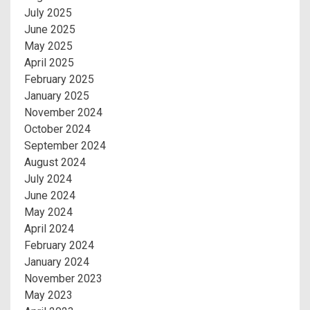
July 2025
June 2025
May 2025
April 2025
February 2025
January 2025
November 2024
October 2024
September 2024
August 2024
July 2024
June 2024
May 2024
April 2024
February 2024
January 2024
November 2023
May 2023