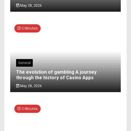
May 28, 2026
5 Minutes
General
The evolution of gambling A journey
through the history of Casino Apps
May 28, 2026
0 Minutes