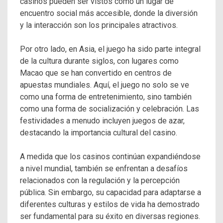
casinos pueden ser vistos como un lugar de
encuentro social más accesible, donde la diversión
y la interacción son los principales atractivos.
Por otro lado, en Asia, el juego ha sido parte integral
de la cultura durante siglos, con lugares como
Macao que se han convertido en centros de
apuestas mundiales. Aquí, el juego no solo se ve
como una forma de entretenimiento, sino también
como una forma de socialización y celebración. Las
festividades a menudo incluyen juegos de azar,
destacando la importancia cultural del casino.
A medida que los casinos continúan expandiéndose
a nivel mundial, también se enfrentan a desafíos
relacionados con la regulación y la percepción
pública. Sin embargo, su capacidad para adaptarse a
diferentes culturas y estilos de vida ha demostrado
ser fundamental para su éxito en diversas regiones.