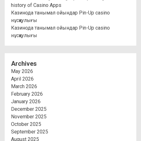
history of Casino Apps
Казинода танымал ойындар Pin-Up casino
нұсқаулығы
Казинода танымал ойындар Pin-Up casino
нұсқаулығы
Archives
May 2026
April 2026
March 2026
February 2026
January 2026
December 2025
November 2025
October 2025
September 2025
August 2025