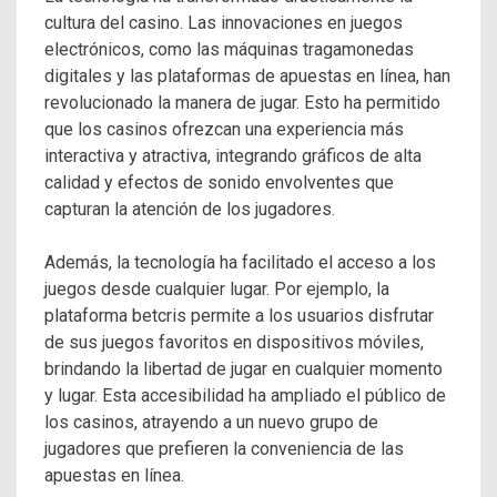
cultura del casino. Las innovaciones en juegos
electrónicos, como las máquinas tragamonedas
digitales y las plataformas de apuestas en línea, han
revolucionado la manera de jugar. Esto ha permitido
que los casinos ofrezcan una experiencia más
interactiva y atractiva, integrando gráficos de alta
calidad y efectos de sonido envolventes que
capturan la atención de los jugadores.
Además, la tecnología ha facilitado el acceso a los
juegos desde cualquier lugar. Por ejemplo, la
plataforma betcris permite a los usuarios disfrutar
de sus juegos favoritos en dispositivos móviles,
brindando la libertad de jugar en cualquier momento
y lugar. Esta accesibilidad ha ampliado el público de
los casinos, atrayendo a un nuevo grupo de
jugadores que prefieren la conveniencia de las
apuestas en línea.