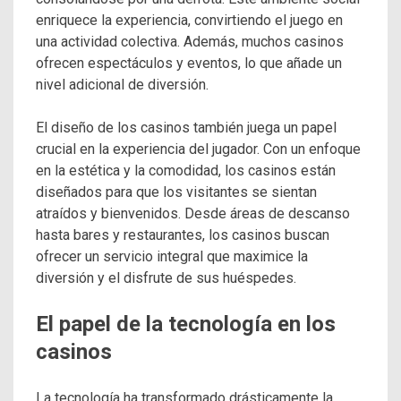
enriquece la experiencia, convirtiendo el juego en
una actividad colectiva. Además, muchos casinos
ofrecen espectáculos y eventos, lo que añade un
nivel adicional de diversión.
El diseño de los casinos también juega un papel
crucial en la experiencia del jugador. Con un enfoque
en la estética y la comodidad, los casinos están
diseñados para que los visitantes se sientan
atraídos y bienvenidos. Desde áreas de descanso
hasta bares y restaurantes, los casinos buscan
ofrecer un servicio integral que maximice la
diversión y el disfrute de sus huéspedes.
El papel de la tecnología en los
casinos
La tecnología ha transformado drásticamente la