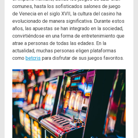
comunes, hasta los sofisticados salones de juego
de Venecia en el siglo XVII, la cultura del casino ha
evolucionado de manera significativa. Durante estos
años, las apuestas se han integrado en la sociedad,
convirtiéndose en una forma de entretenimiento que
atrae a personas de todas las edades. En la
actualidad, muchas personas eligen plataformas
como
betcris
para disfrutar de sus juegos favoritos.