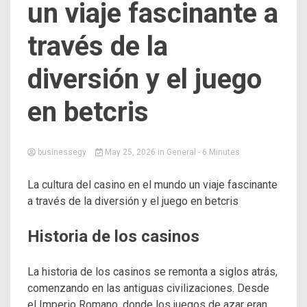
un viaje fascinante a
través de la
diversión y el juego
en betcris
businessegy
May 25, 2026
in
General
- 6 Minutes
La cultura del casino en el mundo un viaje fascinante
a través de la diversión y el juego en betcris
Historia de los casinos
La historia de los casinos se remonta a siglos atrás,
comenzando en las antiguas civilizaciones. Desde
el Imperio Romano, donde los juegos de azar eran