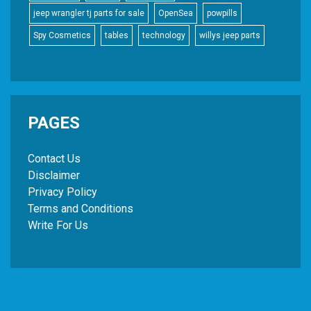
jeep wrangler tj parts for sale
OpenSea
powpills
Spy Cosmetics
tables
technology
willys jeep parts
PAGES
Contact Us
Disclaimer
Privacy Policy
Terms and Conditions
Write For Us