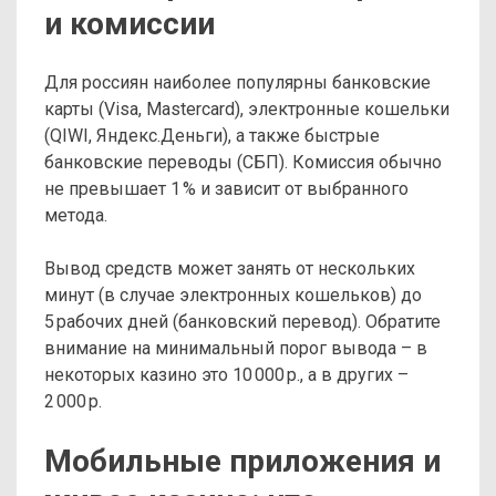
и комиссии
Для россиян наиболее популярны банковские
карты (Visa, Mastercard), электронные кошельки
(QIWI, Яндекс.Деньги), а также быстрые
банковские переводы (СБП). Комиссия обычно
не превышает 1 % и зависит от выбранного
метода.
Вывод средств может занять от нескольких
минут (в случае электронных кошельков) до
5 рабочих дней (банковский перевод). Обратите
внимание на минимальный порог вывода – в
некоторых казино это 10 000 р., а в других –
2 000 р.
Мобильные приложения и