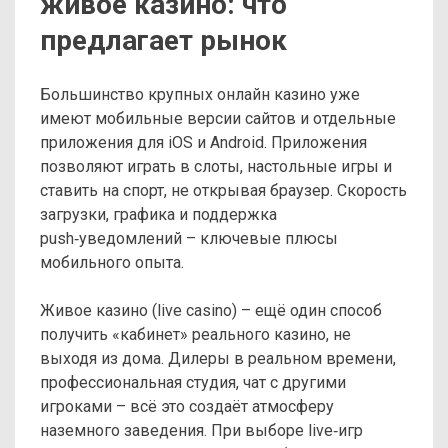
живое казино: что
предлагает рынок
Большинство крупных онлайн казино уже
имеют мобильные версии сайтов и отдельные
приложения для iOS и Android. Приложения
позволяют играть в слоты, настольные игры и
ставить на спорт, не открывая браузер. Скорость
загрузки, графика и поддержка
push‑уведомлений – ключевые плюсы
мобильного опыта.
Живое казино (live casino) – ещё один способ
получить «кабинет» реального казино, не
выходя из дома. Дилеры в реальном времени,
профессиональная студия, чат с другими
игроками – всё это создаёт атмосферу
наземного заведения. При выборе live‑игр