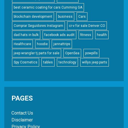
best ceramic coating for cars Cumming GA
blockchain development
business
Cars
Comprar Seguidores Instagram
cr-v for sale Denver CO
dad hats in bulk
facebook ads audit
fitness
health
Healthcare
hoodie
jannattrips
jeep wrangler tj parts for sale
OpenSea
powpills
Spy Cosmetics
tables
technology
willys jeep parts
PAGES
Contact Us
Disclaimer
Privacy Policy