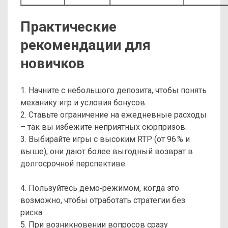
Практические
рекомендации для
новичков
1. Начните с небольшого депозита, чтобы понять
механику игр и условия бонусов.
2. Ставьте ограничение на ежедневные расходы
– так вы избежите неприятных сюрпризов.
3. Выбирайте игры с высоким RTP (от 96 % и
выше), они дают более выгодный возврат в
долгосрочной перспективе.
4. Пользуйтесь демо‑режимом, когда это
возможно, чтобы отработать стратегии без
риска.
5. При возникновении вопросов сразу