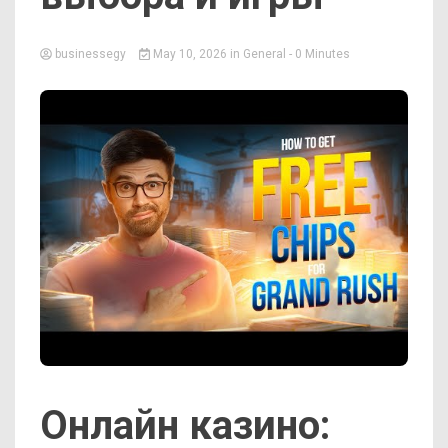
businessegy
May 10, 2026
in
General
- 0 Minutes
Онлайн казино: