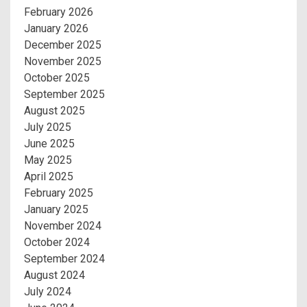
February 2026
January 2026
December 2025
November 2025
October 2025
September 2025
August 2025
July 2025
June 2025
May 2025
April 2025
February 2025
January 2025
November 2024
October 2024
September 2024
August 2024
July 2024