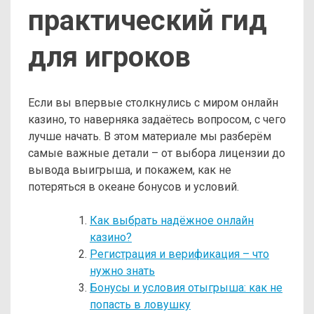
практический гид
для игроков
Если вы впервые столкнулись с миром онлайн
казино, то наверняка задаётесь вопросом, с чего
лучше начать. В этом материале мы разберём
самые важные детали – от выбора лицензии до
вывода выигрыша, и покажем, как не
потеряться в океане бонусов и условий.
Как выбрать надёжное онлайн
казино?
Регистрация и верификация – что
нужно знать
Бонусы и условия отыгрыша: как не
попасть в ловушку