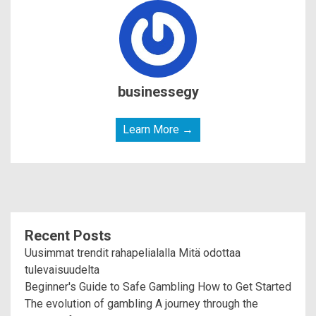
businessegy
Learn More →
Recent Posts
Uusimmat trendit rahapelialalla Mitä odottaa
tulevaisuudelta
Beginner's Guide to Safe Gambling How to Get Started
The evolution of gambling A journey through the