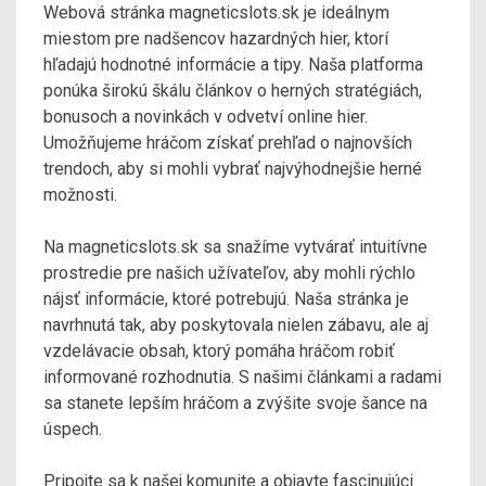
Webová stránka magneticslots.sk je ideálnym
miestom pre nadšencov hazardných hier, ktorí
hľadajú hodnotné informácie a tipy. Naša platforma
ponúka širokú škálu článkov o herných stratégiách,
bonusoch a novinkách v odvetví online hier.
Umožňujeme hráčom získať prehľad o najnovších
trendoch, aby si mohli vybrať najvýhodnejšie herné
možnosti.
Na magneticslots.sk sa snažíme vytvárať intuitívne
prostredie pre našich užívateľov, aby mohli rýchlo
nájsť informácie, ktoré potrebujú. Naša stránka je
navrhnutá tak, aby poskytovala nielen zábavu, ale aj
vzdelávacie obsah, ktorý pomáha hráčom robiť
informované rozhodnutia. S našimi článkami a radami
sa stanete lepším hráčom a zvýšite svoje šance na
úspech.
Pripojte sa k našej komunite a objavte fascinujúci