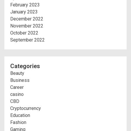
February 2023
January 2023
December 2022
November 2022
October 2022
September 2022
Categories
Beauty
Business
Career
casino
CBD
Cryptocurrency
Education
Fashion
Gaming