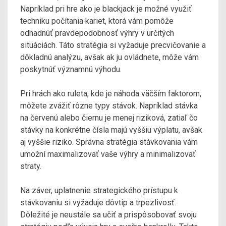
Napríklad pri hre ako je blackjack je možné využiť
techniku počítania kariet, ktorá vám pomôže
odhadnúť pravdepodobnosť výhry v určitých
situáciách. Táto stratégia si vyžaduje precvičovanie a
dôkladnú analýzu, avšak ak ju ovládnete, môže vám
poskytnúť významnú výhodu.
Pri hrách ako ruleta, kde je náhoda väčším faktorom,
môžete zvážiť rôzne typy stávok. Napríklad stávka
na červenú alebo čiernu je menej riziková, zatiaľ čo
stávky na konkrétne čísla majú vyššiu výplatu, avšak
aj vyššie riziko. Správna stratégia stávkovania vám
umožní maximalizovať vaše výhry a minimalizovať
straty.
Na záver, uplatnenie strategického prístupu k
stávkovaniu si vyžaduje dôvtip a trpezlivosť.
Dôležité je neustále sa učiť a prispôsobovať svoju