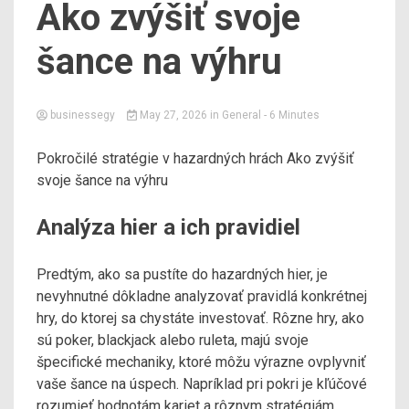
Ako zvýšiť svoje
šance na výhru
businessegy
May 27, 2026
in
General
- 6 Minutes
Pokročilé stratégie v hazardných hrách Ako zvýšiť
svoje šance na výhru
Analýza hier a ich pravidiel
Predtým, ako sa pustíte do hazardných hier, je
nevyhnutné dôkladne analyzovať pravidlá konkrétnej
hry, do ktorej sa chystáte investovať. Rôzne hry, ako
sú poker, blackjack alebo ruleta, majú svoje
špecifické mechaniky, ktoré môžu výrazne ovplyvniť
vaše šance na úspech. Napríklad pri pokri je kľúčové
rozumieť hodnotám kariet a rôznym stratégiám