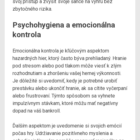
svoj prístup a zvýšiť svoje šance na výhru bez
zbytočného rizika.
Psychohygiena a emocionálna
kontrola
Emocionálna kontrola je kľúčovým aspektom
hazardných hier, ktorý často býva prehliadaný. Hranie
pod stresom alebo pod tlakom môže viesť k zlým
rozhodnutiam a zhoršeniu vašej hernej výkonnosti.
Je dôležité si uvedomiť, kedy je potrebné urobiť
prestávku alebo ukončiť hranie, ak sa cítite vyčerpaní
alebo frustrovaní. Týmto spôsobom sa vyhnete
impulzívnym stávkam, ktoré môžu mať negatívny
dopad na váš bankroll.
Ďalším aspektom je uvedomenie si svojich emócií
počas hry. Udržiavanie pozitívneho myslenia a