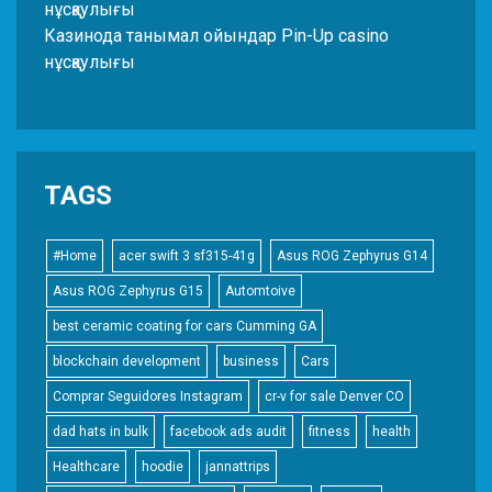
нұсқаулығы
Казинода танымал ойындар Pin-Up casino
нұсқаулығы
TAGS
#Home
acer swift 3 sf315-41g
Asus ROG Zephyrus G14
Asus ROG Zephyrus G15
Automtoive
best ceramic coating for cars Cumming GA
blockchain development
business
Cars
Comprar Seguidores Instagram
cr-v for sale Denver CO
dad hats in bulk
facebook ads audit
fitness
health
Healthcare
hoodie
jannattrips