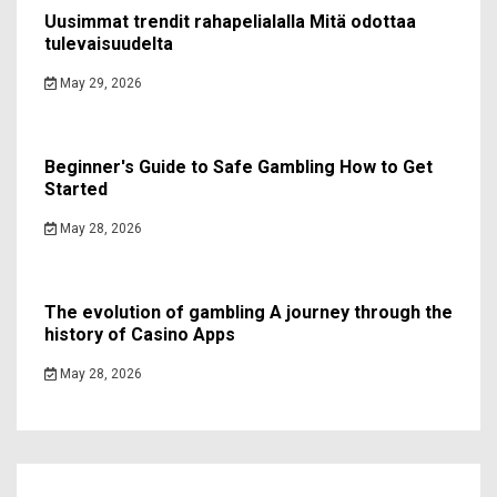
Uusimmat trendit rahapelialalla Mitä odottaa
tulevaisuudelta
May 29, 2026
Beginner's Guide to Safe Gambling How to Get
Started
May 28, 2026
The evolution of gambling A journey through the
history of Casino Apps
May 28, 2026