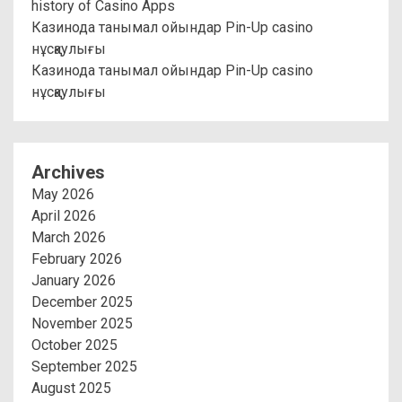
history of Casino Apps
Казинода танымал ойындар Pin-Up casino
нұсқаулығы
Казинода танымал ойындар Pin-Up casino
нұсқаулығы
Archives
May 2026
April 2026
March 2026
February 2026
January 2026
December 2025
November 2025
October 2025
September 2025
August 2025