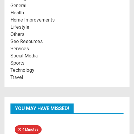
General
Health
Home Improvements
Lifestyle
Others
Seo Resources
Services
Social Media
Sports
Technology
Travel
YOU MAY HAVE MISSED!
4 Minutes