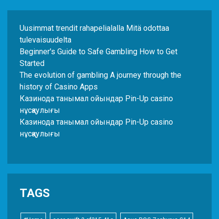
Uusimmat trendit rahapelialalla Mitä odottaa
tulevaisuudelta
Beginner's Guide to Safe Gambling How to Get
Started
The evolution of gambling A journey through the
history of Casino Apps
Казинода танымал ойындар Pin-Up casino
нұсқаулығы
Казинода танымал ойындар Pin-Up casino
нұсқаулығы
TAGS