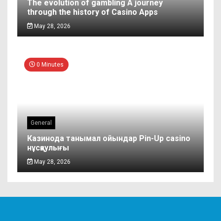
The evolution of gambling A journey
through the history of Casino Apps
May 28, 2026
0 Minutes
General
Казинода танымал ойындар Pin-Up casino
нұсқаулығы
May 28, 2026