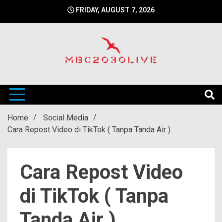
Skip
FRIDAY, AUGUST 7, 2026
to
content
mbc2030 live is a news website
mbc2030live
Home
Social Media
Cara Repost Video di TikTok ( Tanpa Tanda Air )
Cara Repost Video
di TikTok ( Tanpa
Tanda Air )