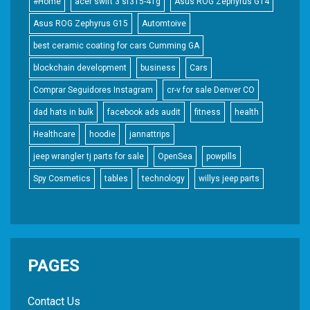
#Home
acer swift 3 sf315-41g
Asus ROG Zephyrus G14
Asus ROG Zephyrus G15
Automtoive
best ceramic coating for cars Cumming GA
blockchain development
business
Cars
Comprar Seguidores Instagram
cr-v for sale Denver CO
dad hats in bulk
facebook ads audit
fitness
health
Healthcare
hoodie
jannattrips
jeep wrangler tj parts for sale
OpenSea
powpills
Spy Cosmetics
tables
technology
willys jeep parts
PAGES
Contact Us