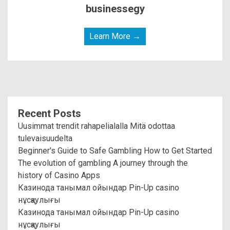
businessegy
Learn More →
Recent Posts
Uusimmat trendit rahapelialalla Mitä odottaa
tulevaisuudelta
Beginner's Guide to Safe Gambling How to Get Started
The evolution of gambling A journey through the
history of Casino Apps
Казинода танымал ойындар Pin-Up casino
нұсқаулығы
Казинода танымал ойындар Pin-Up casino
нұсқаулығы