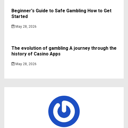
Beginner's Guide to Safe Gambling How to Get
Started
May 28, 2026
The evolution of gambling A journey through the
history of Casino Apps
May 28, 2026