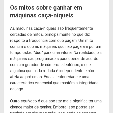
Os mitos sobre ganhar em
máquinas caça-níqueis
As máquinas caça-níqueis são frequentemente
cercadas de mitos, principalmente no que diz
respeito à frequência com que pagam. Um mito
comum é que as máquinas que não pagaram por um
tempo estão “due” para uma vitória. Na realidade, as
máquinas são programadas para operar de acordo
com um gerador de números aleatórios, o que
significa que cada rodada é independente e não
afeta as próximas. Essa aleatoriedade é uma
característica essencial que mantém a integridade
do jogo.
Outro equívoco é que apostar mais significa ter uma
chance maior de ganhar. Embora isso possa ser