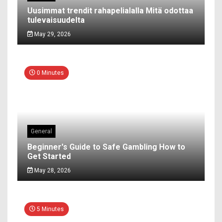
Uusimmat trendit rahapelialalla Mitä odottaa
tulevaisuudelta
May 29, 2026
0 Minutes
General
Beginner's Guide to Safe Gambling How to
Get Started
May 28, 2026
5 Minutes