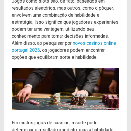
Jogos como slots são, de fato, baseados em
resultados aleatórios, mas outros, como o pôquer,
envolvem uma combinação de habilidade e
estratégia. Isso significa que jogadores experientes
podem ter uma vantagem, utilizando seu
conhecimento para tomar decisões informadas.
Além disso, ao pesquisar por
novos casinos online
portugal 2026
, os jogadores podem encontrar
opções que equilibram sorte e habilidade.
Em muitos jogos de cassino, a sorte pode
determinar o resultado imediato, mas a habilidade