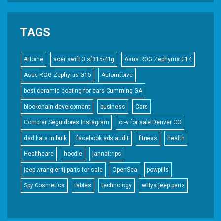
TAGS
#Home
acer swift 3 sf315-41g
Asus ROG Zephyrus G14
Asus ROG Zephyrus G15
Automtoive
best ceramic coating for cars Cumming GA
blockchain development
business
Cars
Comprar Seguidores Instagram
cr-v for sale Denver CO
dad hats in bulk
facebook ads audit
fitness
health
Healthcare
hoodie
jannattrips
jeep wrangler tj parts for sale
OpenSea
powpills
Spy Cosmetics
tables
technology
willys jeep parts