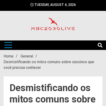
Skip
TUESDAY, AUGUST 4, 2026
to
content
mbc2030 live is a news website
mbc2030live
Home
General
Desmistificando os mitos comuns sobre cassinos que
você precisa conhecer
Desmistificando os
mitos comuns sobre