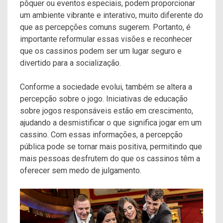
pôquer ou eventos especiais, podem proporcionar
um ambiente vibrante e interativo, muito diferente do
que as percepções comuns sugerem. Portanto, é
importante reformular essas visões e reconhecer
que os cassinos podem ser um lugar seguro e
divertido para a socialização.
Conforme a sociedade evolui, também se altera a
percepção sobre o jogo. Iniciativas de educação
sobre jogos responsáveis estão em crescimento,
ajudando a desmistificar o que significa jogar em um
cassino. Com essas informações, a percepção
pública pode se tornar mais positiva, permitindo que
mais pessoas desfrutem do que os cassinos têm a
oferecer sem medo de julgamento.