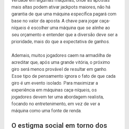
verdade em algumas máquinas, onde as apostas
mais altas podem ativar jackpots maiores, não há
garantia de que uma máquina específica pagará com
base no valor da aposta. A chave para jogar caça-
níqueis é escolher uma máquina que se alinhe ao
seu orçamento e entender que a diversão deve ser a
prioridade, mais do que a expectativa de ganhos.
Ademais, muitos jogadores caem na armadilha de
acreditar que, após uma grande vitória, o próximo
giro será menos provável de resultar em ganho.
Esse tipo de pensamento ignora o fato de que cada
giro é um evento isolado. Para maximizar a
experiência em máquinas caça-níqueis, os
jogadores devem ter uma abordagem realista,
focando no entretenimento, em vez de ver a
máquina como uma fonte de renda.
O estigma social em torno dos