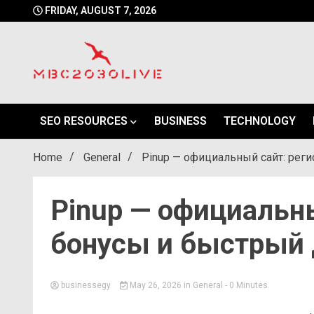
Skip
FRIDAY, AUGUST 7, 2026
to
content
mbc2030 live is a news website
mbc2030live
SEO RESOURCES
BUSINESS
TECHNOLOGY
Home
General
Pinup — официальный сайт: реги
Pinup — официальны
бонусы и быстрый 
businessegy
May 26, 2026
in
General
- 0 Minutes