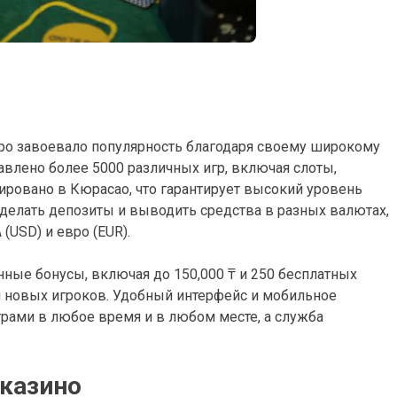
тро завоевало популярность благодаря своему широкому
авлено более 5000 различных игр, включая слоты,
ировано в Кюрасао, что гарантирует высокий уровень
 делать депозиты и выводить средства в разных валютах,
(USD) и евро (EUR).
ные бонусы, включая до 150,000 ₸ и 250 бесплатных
я новых игроков. Удобный интерфейс и мобильное
рами в любое время и в любом месте, а служба
 казино