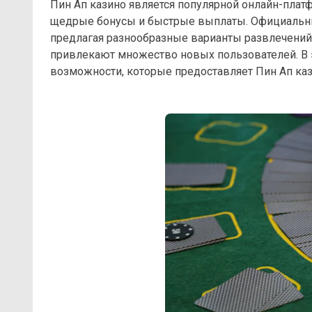
Пин Ап казино является популярной онлайн-платф
щедрые бонусы и быстрые выплаты. Официальны
предлагая разнообразные варианты развлечений 
привлекают множество новых пользователей. В э
возможности, которые предоставляет Пин Ап каз