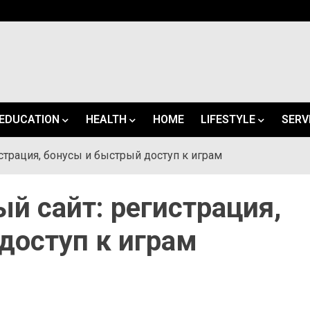
EDUCATION
HEALTH
HOME
LIFESTYLE
SERV
страция, бонусы и быстрый доступ к играм
й сайт: регистрация,
доступ к играм