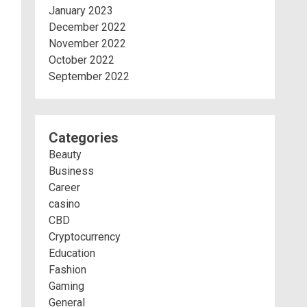
January 2023
December 2022
November 2022
October 2022
September 2022
Categories
Beauty
Business
Career
casino
CBD
Cryptocurrency
Education
Fashion
Gaming
General