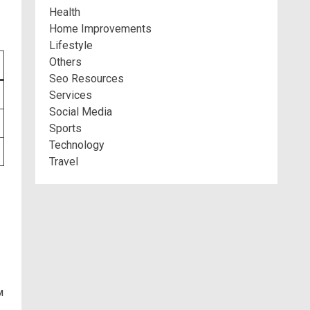
Health
Home Improvements
Lifestyle
Others
Seo Resources
Services
Social Media
Sports
Technology
Travel
м