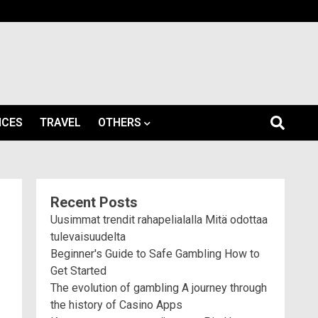
ICES
TRAVEL
OTHERS
Recent Posts
Uusimmat trendit rahapelialalla Mitä odottaa
tulevaisuudelta
Beginner's Guide to Safe Gambling How to
Get Started
The evolution of gambling A journey through
the history of Casino Apps