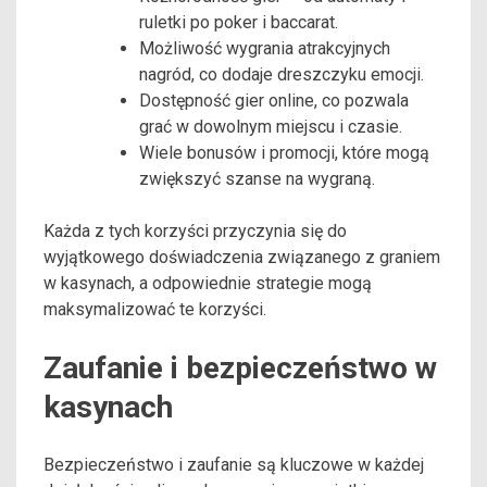
ruletki po poker i baccarat.
Możliwość wygrania atrakcyjnych
nagród, co dodaje dreszczyku emocji.
Dostępność gier online, co pozwala
grać w dowolnym miejscu i czasie.
Wiele bonusów i promocji, które mogą
zwiększyć szanse na wygraną.
Każda z tych korzyści przyczynia się do
wyjątkowego doświadczenia związanego z graniem
w kasynach, a odpowiednie strategie mogą
maksymalizować te korzyści.
Zaufanie i bezpieczeństwo w
kasynach
Bezpieczeństwo i zaufanie są kluczowe w każdej