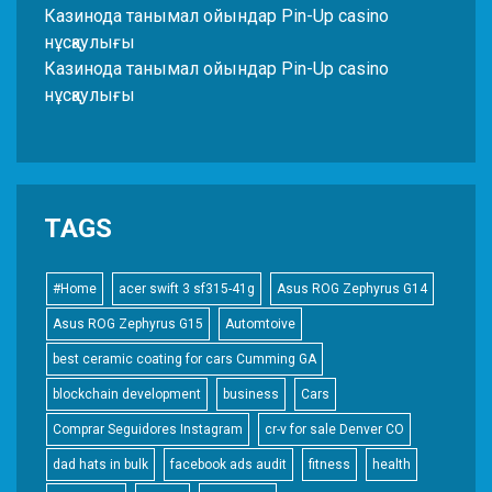
Казинода танымал ойындар Pin-Up casino
нұсқаулығы
Казинода танымал ойындар Pin-Up casino
нұсқаулығы
TAGS
#Home
acer swift 3 sf315-41g
Asus ROG Zephyrus G14
Asus ROG Zephyrus G15
Automtoive
best ceramic coating for cars Cumming GA
blockchain development
business
Cars
Comprar Seguidores Instagram
cr-v for sale Denver CO
dad hats in bulk
facebook ads audit
fitness
health