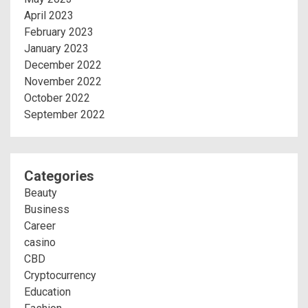
April 2023
February 2023
January 2023
December 2022
November 2022
October 2022
September 2022
Categories
Beauty
Business
Career
casino
CBD
Cryptocurrency
Education