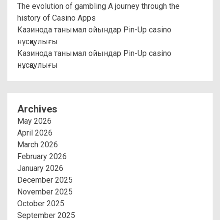
The evolution of gambling A journey through the
history of Casino Apps
Казинода танымал ойындар Pin-Up casino
нұсқаулығы
Казинода танымал ойындар Pin-Up casino
нұсқаулығы
Archives
May 2026
April 2026
March 2026
February 2026
January 2026
December 2025
November 2025
October 2025
September 2025