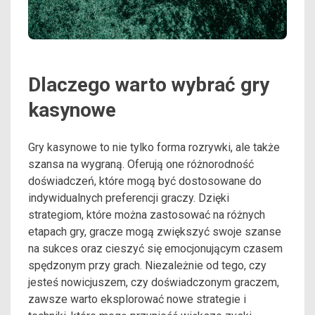
Dlaczego warto wybrać gry
kasynowe
Gry kasynowe to nie tylko forma rozrywki, ale także
szansa na wygraną. Oferują one różnorodność
doświadczeń, które mogą być dostosowane do
indywidualnych preferencji graczy. Dzięki
strategiom, które można zastosować na różnych
etapach gry, gracze mogą zwiększyć swoje szanse
na sukces oraz cieszyć się emocjonującym czasem
spędzonym przy grach. Niezależnie od tego, czy
jesteś nowicjuszem, czy doświadczonym graczem,
zawsze warto eksplorować nowe strategie i