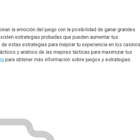
nan la emoción del juego con la posibilidad de ganar grandes
, existen estrategias probadas que pueden aumentar tus
s de estas estrategias para mejorar tu experiencia en los casinos
ácticos y análisis de las mejores tácticas para maximizar tus
ro
para obtener más información sobre juegos y estrategias.