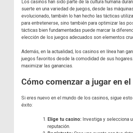
Los casinos han sido parte de la cultura humana duran
suerte en una variedad de juegos, desde las máquinas
evolucionado, también lo han hecho las tácticas utili
para entretenerse, sino también para optimizar las pos
tácticas bien fundamentadas puede marcar la diferencia
elección de los juegos adecuados son elementos cruci
Además, en la actualidad, los casinos en línea han ga
juegos favoritos desde la comodidad de sus hogares. 
maximizar las ganancias.
Cómo comenzar a jugar en el
Si eres nuevo en el mundo de los casinos, sigue esto
éxito:
Elige tu casino:
Investiga y selecciona 
reputación.