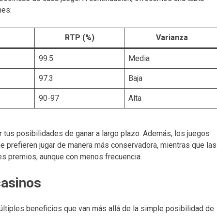
nes:
RTP (%)
Varianza
99.5
Media
97.3
Baja
90-97
Alta
r tus posibilidades de ganar a largo plazo. Además, los juegos
ue prefieren jugar de manera más conservadora, mientras que las
es premios, aunque con menos frecuencia.
casinos
últiples beneficios que van más allá de la simple posibilidad de