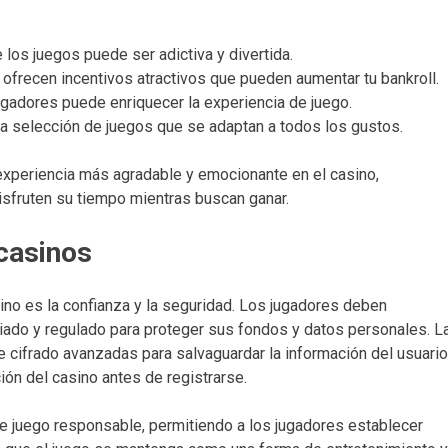
los juegos puede ser adictiva y divertida.
recen incentivos atractivos que pueden aumentar tu bankroll.
ugadores puede enriquecer la experiencia de juego.
a selección de juegos que se adaptan a todos los gustos.
experiencia más agradable y emocionante en el casino,
sfruten su tiempo mientras buscan ganar.
 casinos
ino es la confianza y la seguridad. Los jugadores deben
iado y regulado para proteger sus fondos y datos personales. L
e cifrado avanzadas para salvaguardar la información del usuario
ción del casino antes de registrarse.
 juego responsable, permitiendo a los jugadores establecer