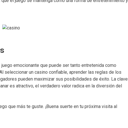
iza que el juego se mantenga como una forma de entretenimiento y
os
de juego emocionante que puede ser tanto entretenida como
Al seleccionar un casino confiable, aprender las reglas de los
 jugadores pueden maximizar sus posibilidades de éxito. La clave
nar es atractivo, el verdadero valor radica en la diversión del
uego que más te guste. ¡Buena suerte en tu próxima visita al