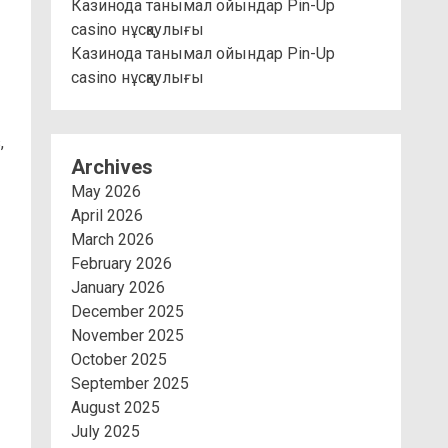
Казинода танымал ойындар Pin-Up
casino нұсқаулығы
Казинода танымал ойындар Pin-Up
casino нұсқаулығы
,
Archives
May 2026
April 2026
March 2026
February 2026
January 2026
December 2025
November 2025
October 2025
September 2025
August 2025
July 2025