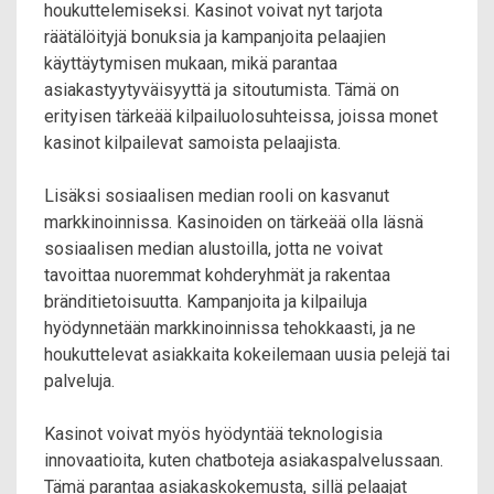
houkuttelemiseksi. Kasinot voivat nyt tarjota
räätälöityjä bonuksia ja kampanjoita pelaajien
käyttäytymisen mukaan, mikä parantaa
asiakastyytyväisyyttä ja sitoutumista. Tämä on
erityisen tärkeää kilpailuolosuhteissa, joissa monet
kasinot kilpailevat samoista pelaajista.
Lisäksi sosiaalisen median rooli on kasvanut
markkinoinnissa. Kasinoiden on tärkeää olla läsnä
sosiaalisen median alustoilla, jotta ne voivat
tavoittaa nuoremmat kohderyhmät ja rakentaa
bränditietoisuutta. Kampanjoita ja kilpailuja
hyödynnetään markkinoinnissa tehokkaasti, ja ne
houkuttelevat asiakkaita kokeilemaan uusia pelejä tai
palveluja.
Kasinot voivat myös hyödyntää teknologisia
innovaatioita, kuten chatboteja asiakaspalvelussaan.
Tämä parantaa asiakaskokemusta, sillä pelaajat