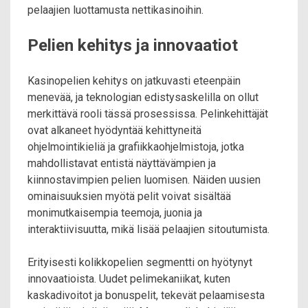
pelaajien luottamusta nettikasinoihin.
Pelien kehitys ja innovaatiot
Kasinopelien kehitys on jatkuvasti eteenpäin
menevää, ja teknologian edistysaskelilla on ollut
merkittävä rooli tässä prosessissa. Pelinkehittäjät
ovat alkaneet hyödyntää kehittyneitä
ohjelmointikieliä ja grafiikkaohjelmistoja, jotka
mahdollistavat entistä näyttävämpien ja
kiinnostavimpien pelien luomisen. Näiden uusien
ominaisuuksien myötä pelit voivat sisältää
monimutkaisempia teemoja, juonia ja
interaktiivisuutta, mikä lisää pelaajien sitoutumista.
Erityisesti kolikkopelien segmentti on hyötynyt
innovaatioista. Uudet pelimekaniikat, kuten
kaskadivoitot ja bonuspelit, tekevät pelaamisesta