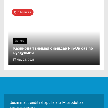
0 Minutes
General
Казинода танымал ойындар Pin-Up casino
нұсқаулығы
May 28, 2026
Uusimmat trendit rahapelialalla Mitä odottaa