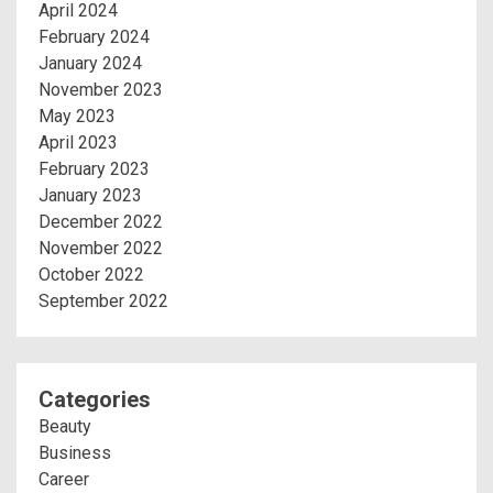
April 2024
February 2024
January 2024
November 2023
May 2023
April 2023
February 2023
January 2023
December 2022
November 2022
October 2022
September 2022
Categories
Beauty
Business
Career