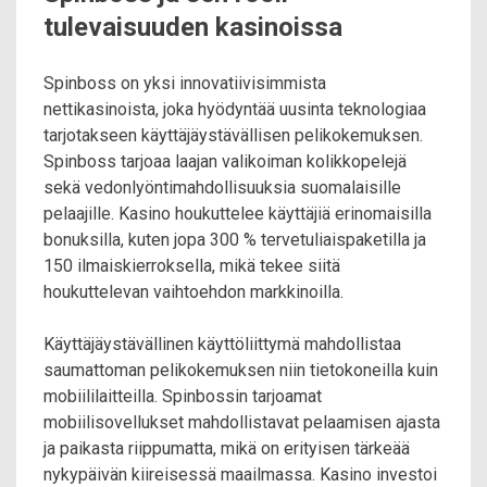
tulevaisuuden kasinoissa
Spinboss on yksi innovatiivisimmista
nettikasinoista, joka hyödyntää uusinta teknologiaa
tarjotakseen käyttäjäystävällisen pelikokemuksen.
Spinboss tarjoaa laajan valikoiman kolikkopelejä
sekä vedonlyöntimahdollisuuksia suomalaisille
pelaajille. Kasino houkuttelee käyttäjiä erinomaisilla
bonuksilla, kuten jopa 300 % tervetuliaispaketilla ja
150 ilmaiskierroksella, mikä tekee siitä
houkuttelevan vaihtoehdon markkinoilla.
Käyttäjäystävällinen käyttöliittymä mahdollistaa
saumattoman pelikokemuksen niin tietokoneilla kuin
mobiililaitteilla. Spinbossin tarjoamat
mobiilisovellukset mahdollistavat pelaamisen ajasta
ja paikasta riippumatta, mikä on erityisen tärkeää
nykypäivän kiireisessä maailmassa. Kasino investoi