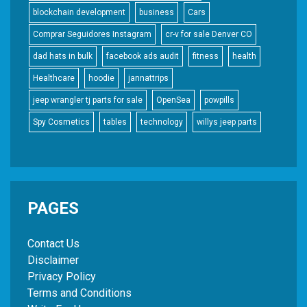
blockchain development
business
Cars
Comprar Seguidores Instagram
cr-v for sale Denver CO
dad hats in bulk
facebook ads audit
fitness
health
Healthcare
hoodie
jannattrips
jeep wrangler tj parts for sale
OpenSea
powpills
Spy Cosmetics
tables
technology
willys jeep parts
PAGES
Contact Us
Disclaimer
Privacy Policy
Terms and Conditions