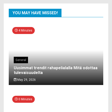
YOU MAY HAVE MISSED!
4 Minutes
General
Uusimmat trendit rahapelialalla Mitä odottaa
tulevaisuudelta
May 29, 2026
0 Minutes