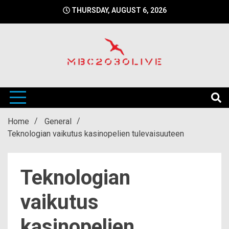
Skip
THURSDAY, AUGUST 6, 2026
to
content
mbc2030 live is a news website
mbc2030live
Home
General
Teknologian vaikutus kasinopelien tulevaisuuteen
Teknologian
vaikutus
kasinopelien