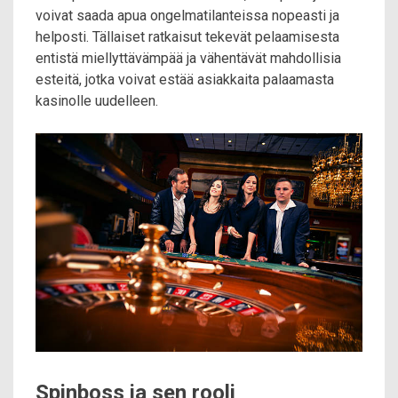
voivat saada apua ongelmatilanteissa nopeasti ja
helposti. Tällaiset ratkaisut tekevät pelaamisesta
entistä miellyttävämpää ja vähentävät mahdollisia
esteitä, jotka voivat estää asiakkaita palaamasta
kasinolle uudelleen.
Spinboss ja sen rooli