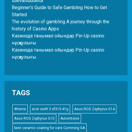
tulevaisuudelta
Beginner's Guide to Safe Gambling How to Get
Started
The evolution of gambling A journey through the
history of Casino Apps
Казинода танымал ойындар Pin-Up casino
нұсқаулығы
Казинода танымал ойындар Pin-Up casino
нұсқаулығы
TAGS
#Home
acer swift 3 sf315-41g
Asus ROG Zephyrus G14
Asus ROG Zephyrus G15
Automtoive
best ceramic coating for cars Cumming GA