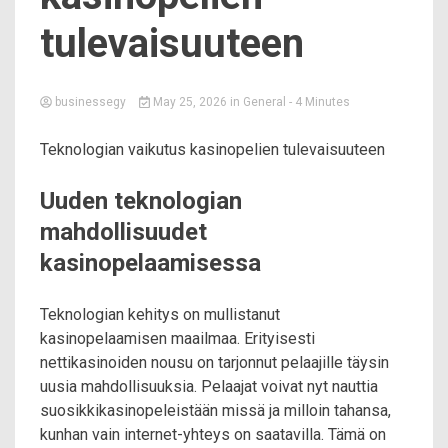
tulevaisuuteen
businessegy
May 25, 2026
in
General
- 4 Minutes
Teknologian vaikutus kasinopelien tulevaisuuteen
Uuden teknologian
mahdollisuudet
kasinopelaamisessa
Teknologian kehitys on mullistanut
kasinopelaamisen maailmaa. Erityisesti
nettikasinoiden nousu on tarjonnut pelaajille täysin
uusia mahdollisuuksia. Pelaajat voivat nyt nauttia
suosikkikasinopeleistään missä ja milloin tahansa,
kunhan vain internet-yhteys on saatavilla. Tämä on