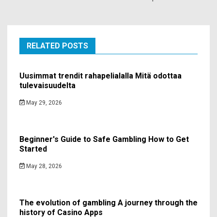
RELATED POSTS
Uusimmat trendit rahapelialalla Mitä odottaa
tulevaisuudelta
May 29, 2026
Beginner's Guide to Safe Gambling How to Get
Started
May 28, 2026
The evolution of gambling A journey through the
history of Casino Apps