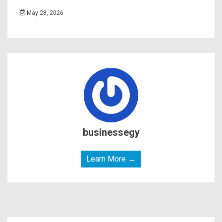
May 28, 2026
businessegy
Learn More →